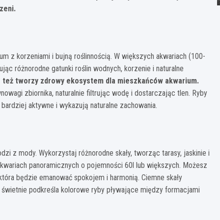
zeni.
ium z korzeniami i bujną roślinnością. W większych akwariach (100-
c różnorodne gatunki roślin wodnych, korzenie i naturalne
ale też tworzy zdrowy ekosystem dla mieszkańców akwarium.
wagi zbiornika, naturalnie filtrując wodę i dostarczając tlen. Ryby
ą bardziej aktywne i wykazują naturalne zachowania.
dzi z mody. Wykorzystaj różnorodne skały, tworząc tarasy, jaskinie i
 akwariach panoramicznych o pojemności 60l lub większych. Możesz
 która będzie emanować spokojem i harmonią. Ciemne skały
y świetnie podkreśla kolorowe ryby pływające między formacjami