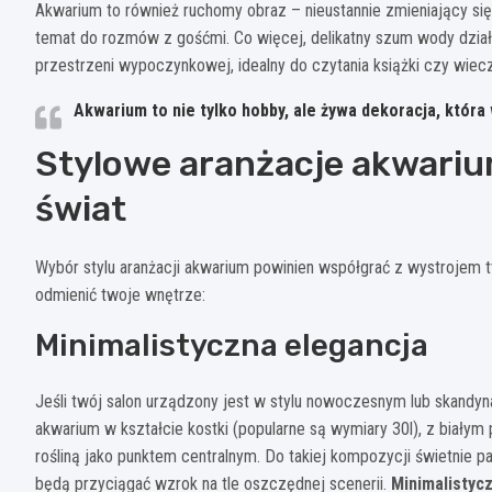
Akwarium to również ruchomy obraz – nieustannie zmieniający się
temat do rozmów z gośćmi. Co więcej, delikatny szum wody dzia
przestrzeni wypoczynkowej, idealny do czytania książki czy wie
Akwarium to nie tylko hobby, ale żywa dekoracja, któr
Stylowe aranżacje akwariu
świat
Wybór stylu aranżacji akwarium powinien współgrać z wystrojem tw
odmienić twoje wnętrze:
Minimalistyczna elegancja
Jeśli twój salon urządzony jest w stylu nowoczesnym lub skandy
akwarium w kształcie kostki (popularne są wymiary 30l), z białym
rośliną jako punktem centralnym. Do takiej kompozycji świetnie pa
będą przyciągać wzrok na tle oszczędnej scenerii.
Minimalistyc