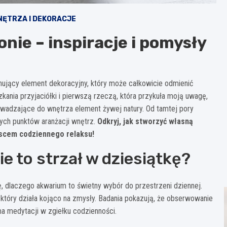
NĘTRZA I DEKORACJE
nie – inspiracje i pomysły
nujący element dekoracyjny, który może całkowicie odmienić
kania przyjaciółki i pierwszą rzeczą, która przykuła moją uwagę,
wadzające do wnętrza element żywej natury. Od tamtej pory
ych punktów aranżacji wnętrz.
Odkryj, jak stworzyć własną
jscem codziennego relaksu!
e to strzał w dziesiątkę?
ę, dlaczego akwarium to świetny wybór do przestrzeni dziennej.
tóry działa kojąco na zmysły. Badania pokazują, że obserwowanie
ma medytacji w zgiełku codzienności.