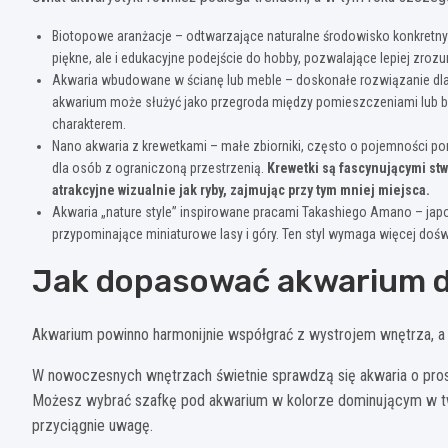
Biotopowe aranżacje – odtwarzające naturalne środowisko konkretnych
piękne, ale i edukacyjne podejście do hobby, pozwalające lepiej zr
Akwaria wbudowane w ścianę lub meble – doskonałe rozwiązanie dla
akwarium może służyć jako przegroda między pomieszczeniami lub b
charakterem.
Nano akwaria z krewetkami – małe zbiorniki, często o pojemności pon
dla osób z ograniczoną przestrzenią.
Krewetki są fascynującymi stw
atrakcyjne wizualnie jak ryby, zajmując przy tym mniej miejsca.
Akwaria „nature style” inspirowane pracami Takashiego Amano – japo
przypominające miniaturowe lasy i góry. Ten styl wymaga więcej doś
Jak dopasować akwarium do
Akwarium powinno harmonijnie współgrać z wystrojem wnętrza, a 
W nowoczesnych wnętrzach świetnie sprawdzą się akwaria o prost
Możesz wybrać szafkę pod akwarium w kolorze dominującym w twoi
przyciągnie uwagę.