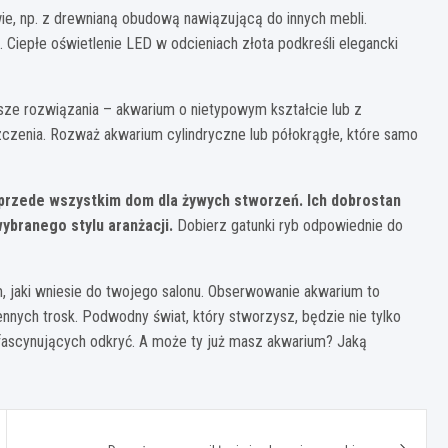
e, np. z drewnianą obudową nawiązującą do innych mebli.
. Ciepłe oświetlenie LED w odcieniach złota podkreśli elegancki
ze rozwiązania – akwarium o nietypowym kształcie lub z
szczenia. Rozważ akwarium cylindryczne lub półokrągłe, które samo
e przede wszystkim dom dla żywych stworzeń. Ich dobrostan
ybranego stylu aranżacji.
Dobierz gatunki ryb odpowiednie do
m, jaki wniesie do twojego salonu. Obserwowanie akwarium to
nnych trosk. Podwodny świat, który stworzysz, będzie nie tylko
 fascynujących odkryć. A może ty już masz akwarium? Jaką