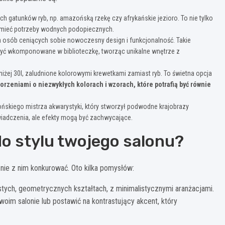
 gatunków ryb, np. amazońską rzekę czy afrykańskie jezioro. To nie tylko
ozumieć potrzeby wodnych podopiecznych.
 osób ceniących sobie nowoczesny design i funkcjonalność. Takie
yć wkomponowane w biblioteczkę, tworząc unikalne wnętrze z
iżej 30l, zaludnione kolorowymi krewetkami zamiast ryb. To świetna opcja
orzeniami o niezwykłych kolorach i wzorach, które potrafią być równie
ńskiego mistrza akwarystyki, który stworzył podwodne krajobrazy
wiadczenia, ale efekty mogą być zachwycające.
 stylu twojego salonu?
nie z nim konkurować. Oto kilka pomysłów:
ych, geometrycznych kształtach, z minimalistycznymi aranżacjami.
m salonie lub postawić na kontrastujący akcent, który