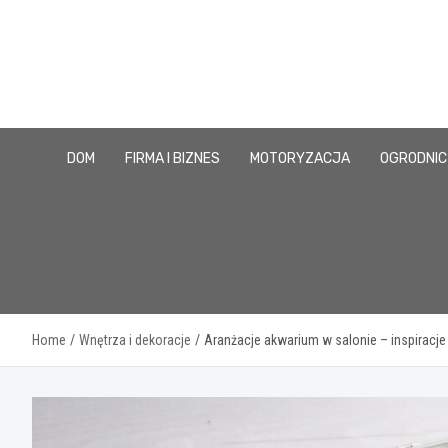
Skip
to
content
DOM
FIRMA I BIZNES
MOTORYZACJA
OGRODNI
Home
Wnętrza i dekoracje
Aranżacje akwarium w salonie – inspiracje