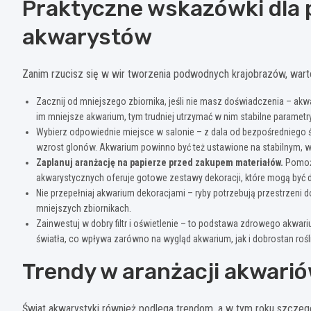
Praktyczne wskazówki dla
akwarystów
Zanim rzucisz się w wir tworzenia podwodnych krajobrazów, warto
Zacznij od mniejszego zbiornika, jeśli nie masz doświadczenia – akwa
im mniejsze akwarium, tym trudniej utrzymać w nim stabilne parametr
Wybierz odpowiednie miejsce w salonie – z dala od bezpośredniego 
wzrost glonów. Akwarium powinno być też ustawione na stabilnym, 
Zaplanuj aranżację na papierze przed zakupem materiałów.
Pomoże
akwarystycznych oferuje gotowe zestawy dekoracji, które mogą być 
Nie przepełniaj akwarium dekoracjami – ryby potrzebują przestrzeni 
mniejszych zbiornikach.
Zainwestuj w dobry filtr i oświetlenie – to podstawa zdrowego akw
światła, co wpływa zarówno na wygląd akwarium, jak i dobrostan rośl
Trendy w aranżacji akwari
Świat akwarystyki również podlega trendom, a w tym roku szczegó