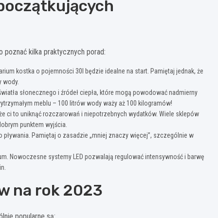
 początkujących
 poznać kilka praktycznych porad:
rium kostka o pojemności 30l będzie idealne na start. Pamiętaj jednak, że
y wody.
światła słonecznego i źródeł ciepła, które mogą powodować nadmierny
wytrzymałym meblu – 100 litrów wody waży aż 100 kilogramów!
 ci to uniknąć rozczarowań i niepotrzebnych wydatków. Wiele sklepów
dobrym punktem wyjścia.
do pływania. Pamiętaj o zasadzie „mniej znaczy więcej”, szczególnie w
arium. Nowoczesne systemy LED pozwalają regulować intensywność i barwę
in.
ów na rok 2023
lnie popularne są: