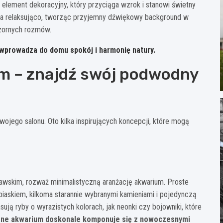
 element dekoracyjny, który przyciąga wzrok i stanowi świetny
ła relaksująco, tworząc przyjemny dźwiękowy background w
czornych rozmów.
a wprowadza do domu spokój i harmonię natury.
m – znajdź swój podwodny
ojego salonu. Oto kilka inspirujących koncepcji, które mogą
nawskim, rozważ minimalistyczną aranżację akwarium. Proste
 piaskiem, kilkoma starannie wybranymi kamieniami i pojedynczą
sują ryby o wyrazistych kolorach, jak neonki czy bojowniki, które
zne akwarium doskonale komponuje się z nowoczesnymi