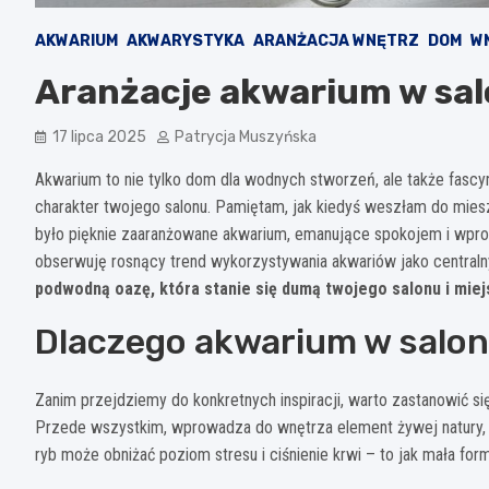
AKWARIUM
AKWARYSTYKA
ARANŻACJA WNĘTRZ
DOM
W
Aranżacje akwarium w salo
17 lipca 2025
Patrycja Muszyńska
Akwarium to nie tylko dom dla wodnych stworzeń, ale także fascy
charakter twojego salonu. Pamiętam, jak kiedyś weszłam do miesz
było pięknie zaaranżowane akwarium, emanujące spokojem i wpro
obserwuję rosnący trend wykorzystywania akwariów jako centraln
podwodną oazę, która stanie się dumą twojego salonu i mie
Dlaczego akwarium w saloni
Zanim przejdziemy do konkretnych inspiracji, warto zastanowić si
Przede wszystkim, wprowadza do wnętrza element żywej natury, k
ryb może obniżać poziom stresu i ciśnienie krwi – to jak mała for