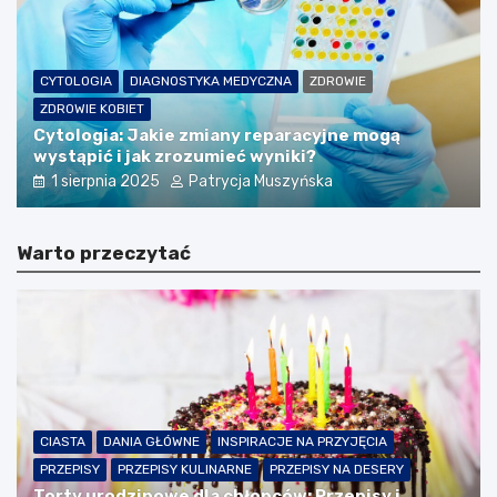
CYTOLOGIA
DIAGNOSTYKA MEDYCZNA
ZDROWIE
ZDROWIE KOBIET
Cytologia: Jakie zmiany reparacyjne mogą
wystąpić i jak zrozumieć wyniki?
1 sierpnia 2025
Patrycja Muszyńska
Warto przeczytać
CIASTA
DANIA GŁÓWNE
INSPIRACJE NA PRZYJĘCIA
PRZEPISY
PRZEPISY KULINARNE
PRZEPISY NA DESERY
Torty urodzinowe dla chłopców: Przepisy i