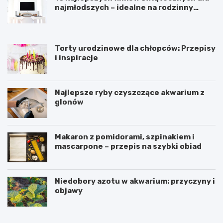
p
r
k
najmłodszych – idealne na rodzinny
r
o
o
seans
y
d
w
s
z
a
z
e
ć
Torty urodzinowe dla chłopców: Przepisy
n
n
i
i inspiracje
i
i
m
c
o
r
o
w
o
w
e
z
Najlepsze ryby czyszczące akwarium z
ą
j
i
glonów
–
:
ć
b
k
?
e
i
z
e
Makaron z pomidorami, szpinakiem i
m
d
mascarpone – przepis na szybki obiad
ę
y
c
p
z
o
Niedobory azotu w akwarium: przyczyny i
ą
w
objawy
c
i
y
n
D
B
c
n
e
a
h
i