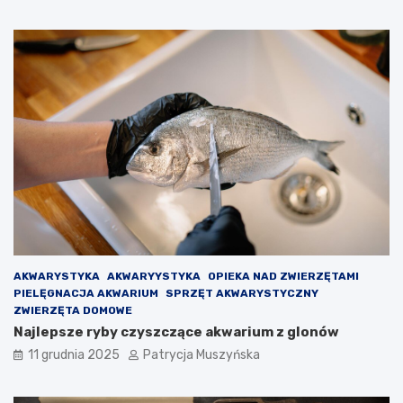
r
r
c
a
e
w
l
o
o
g
n
r
y
y
n
d
a
l
d
a
s
O
z
l
e
m
d
o
ł
i
V
AKWARYSTYKA
AKWARYYSTYKA
OPIEKA NAD ZWIERZĘTAMI
i
PIELĘGNACJA AKWARIUM
SPRZĘT AKWARYSTYCZNY
c
ZWIERZĘTA DOMOWE
t
Najlepsze ryby czyszczące akwarium z glonów
o
r
11 grudnia 2025
Patrycja Muszyńska
a
–
p