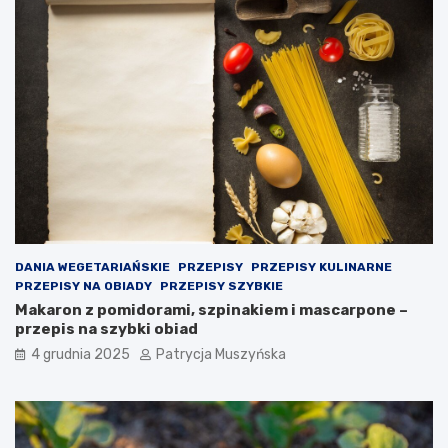
o
d
e
j
m
o
w
a
n
i
e
k
r
o
DANIA WEGETARIAŃSKIE
PRZEPISY
PRZEPISY KULINARNE
k
PRZEPISY NA OBIADY
PRZEPISY SZYBKIE
ó
Makaron z pomidorami, szpinakiem i mascarpone –
w
przepis na szybki obiad
p
4 grudnia 2025
Patrycja Muszyńska
r
a
w
n
y