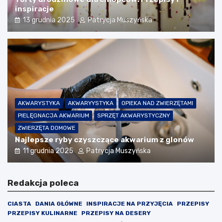
inspiracje
13 grudnia 2025
Patrycja Muszyńska
AKWARYSTYKA
AKWARYYSTYKA
OPIEKA NAD ZWIERZĘTAMI
PIELĘGNACJA AKWARIUM
SPRZĘT AKWARYSTYCZNY
ZWIERZĘTA DOMOWE
Najlepsze ryby czyszczące akwarium z glonów
11 grudnia 2025
Patrycja Muszyńska
Redakcja poleca
CIASTA
DANIA GŁÓWNE
INSPIRACJE NA PRZYJĘCIA
PRZEPISY
PRZEPISY KULINARNE
PRZEPISY NA DESERY