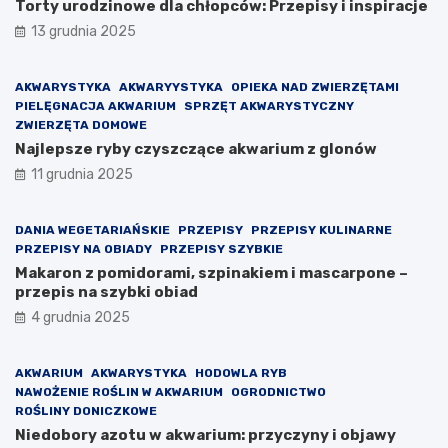
Torty urodzinowe dla chłopców: Przepisy i inspiracje
13 grudnia 2025
AKWARYSTYKA
AKWARYYSTYKA
OPIEKA NAD ZWIERZĘTAMI
PIELĘGNACJA AKWARIUM
SPRZĘT AKWARYSTYCZNY
ZWIERZĘTA DOMOWE
Najlepsze ryby czyszczące akwarium z glonów
11 grudnia 2025
DANIA WEGETARIAŃSKIE
PRZEPISY
PRZEPISY KULINARNE
PRZEPISY NA OBIADY
PRZEPISY SZYBKIE
Makaron z pomidorami, szpinakiem i mascarpone –
przepis na szybki obiad
4 grudnia 2025
AKWARIUM
AKWARYSTYKA
HODOWLA RYB
NAWOŻENIE ROŚLIN W AKWARIUM
OGRODNICTWO
ROŚLINY DONICZKOWE
Niedobory azotu w akwarium: przyczyny i objawy