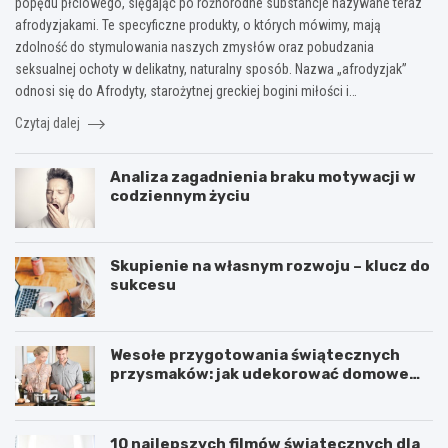
popędu płciowego, sięgając po różnorodne substancje nazywane teraz
p
e
z
afrodyzjakami. Te specyficzne produkty, o których mówimy, mają
o
d
e
zdolność do stymulowania naszych zmysłów oraz pobudzania
s
e
c
seksualnej ochoty w delikatny, naturalny sposób. Nazwa „afrodyzjak”
ó
m
h
b
o
o
odnosi się do Afrodyty, starożytnej greckiej bogini miłości i…
n
n
w
Czytaj dalej
a
t
y
b
a
w
ł
ż
a
Analiza zagadnienia braku motywacji w
y
u
ć
codziennym życiu
s
c
,
z
h
o
c
o
d
z
i
g
Skupienie na własnym rozwoju – klucz do
ą
n
r
sukcesu
c
k
z
ą
i
e
k
b
w
Wesołe przygotowania świątecznych
a
o
a
przysmaków: jak udekorować domowe
b
ż
ć
pierniki
i
o
,
n
n
w
ę
a
e
10 najlepszych filmów świątecznych dla