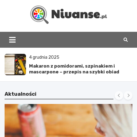
Skip
to
content
www.niuanse.pl
4 grudnia 2025
Makaron z pomidorami, szpinakiem i
mascarpone – przepis na szybki obiad
Aktualności