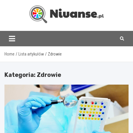
Skip
to
content
www.niuanse.pl
Home
Lista artykułów
Zdrowie
Kategoria:
Zdrowie