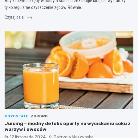
Aby zatrzymać zęby w dobrym stanie przez długie lata, nie wystarczy
tylko regularne czyszczenie zębów. Równie…
Czytaj dalej
POZOSTAŁE
ZDROWIE
Juicing – modny detoks oparty na wyciskaniu soku z
warzyw i owoców
12 listopada 2024
Patrycja Muszyńska