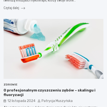
twierdzą entuzjaści mykoterapii, którzy swoje teorie…
Czytaj dalej
ZDROWIE
O profesjonalnym czyszczeniu zębów – skalingu i
fluoryzacji
12 listopada 2024
Patrycja Muszyńska