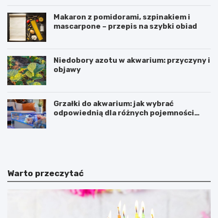
Makaron z pomidorami, szpinakiem i
mascarpone – przepis na szybki obiad
Niedobory azotu w akwarium: przyczyny i
objawy
Grzałki do akwarium: jak wybrać
odpowiednią dla różnych pojemności
zbiorników
D
B
e
a
b
r
i
c
u
e
Warto przeczytać
t
l
S
o
z
n
c
a
z
z