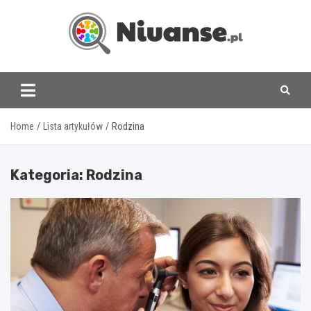
Skip
to
content
www.niuanse.pl
Home
Lista artykułów
Rodzina
Kategoria:
Rodzina