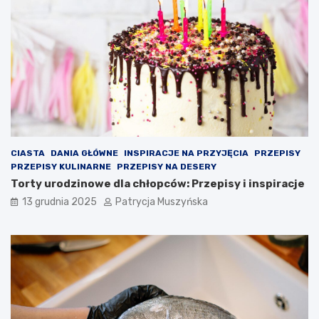
ę
m
s
u
n
s
e
z
g
o
o
n
w
a
b
w
a
a
r
l
w
c
a
z
CIASTA
DANIA GŁÓWNE
INSPIRACJE NA PRZYJĘCIA
PRZEPISY
c
y
PRZEPISY KULINARNE
PRZEPISY NA DESERY
h
ć
Torty urodzinowe dla chłopców: Przepisy i inspiracje
B
o
13 grudnia 2025
Patrycja Muszyńska
a
p
r
r
c
a
e
w
l
o
o
g
n
r
y
y
n
d