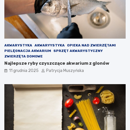
a
l
d
a
s
O
z
l
e
m
d
o
ł
i
V
AKWARYSTYKA
AKWARYYSTYKA
OPIEKA NAD ZWIERZĘTAMI
i
PIELĘGNACJA AKWARIUM
SPRZĘT AKWARYSTYCZNY
c
ZWIERZĘTA DOMOWE
t
Najlepsze ryby czyszczące akwarium z glonów
o
r
11 grudnia 2025
Patrycja Muszyńska
a
–
p
o
d
e
j
m
o
w