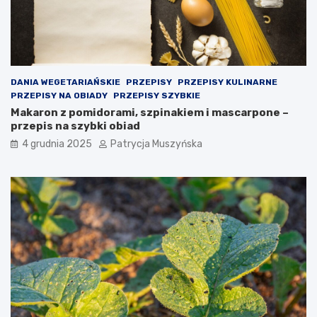
a
n
i
e
k
r
o
DANIA WEGETARIAŃSKIE
PRZEPISY
PRZEPISY KULINARNE
k
PRZEPISY NA OBIADY
PRZEPISY SZYBKIE
ó
Makaron z pomidorami, szpinakiem i mascarpone –
w
przepis na szybki obiad
p
4 grudnia 2025
Patrycja Muszyńska
r
a
w
n
y
c
h
j
a
k
o
o
s