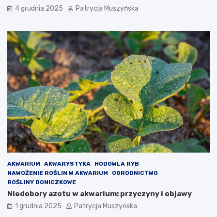
p
4 grudnia 2025
Patrycja Muszyńska
r
a
w
n
y
c
h
j
a
k
o
o
s
t
a
t
n
AKWARIUM
AKWARYSTYKA
HODOWLA RYB
i
NAWOŻENIE ROŚLIN W AKWARIUM
OGRODNICTWO
a
ROŚLINY DONICZKOWE
s
Niedobory azotu w akwarium: przyczyny i objawy
z
a
1 grudnia 2025
Patrycja Muszyńska
n