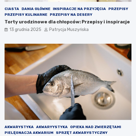
w
c
a
z
CIASTA
DANIA GŁÓWNE
INSPIRACJE NA PRZYJĘCIA
PRZEPISY
c
y
PRZEPISY KULINARNE
PRZEPISY NA DESERY
h
ć
Torty urodzinowe dla chłopców: Przepisy i inspiracje
B
o
13 grudnia 2025
Patrycja Muszyńska
a
p
r
r
c
a
e
w
l
o
o
g
n
r
y
y
n
d
a
l
d
a
s
O
z
l
e
m
d
o
ł
i
V
AKWARYSTYKA
AKWARYYSTYKA
OPIEKA NAD ZWIERZĘTAMI
i
PIELĘGNACJA AKWARIUM
SPRZĘT AKWARYSTYCZNY
c