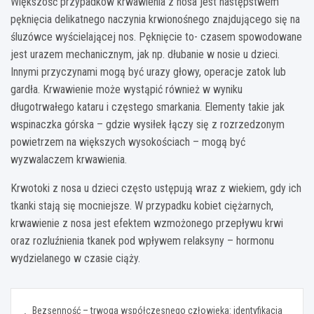
Większość przypadków krwawienia z nosa jest następstwem
pęknięcia delikatnego naczynia krwionośnego znajdującego się na
śluzówce wyścielającej nos. Pęknięcie to- czasem spowodowane
jest urazem mechanicznym, jak np. dłubanie w nosie u dzieci.
Innymi przyczynami mogą być urazy głowy, operacje zatok lub
gardła. Krwawienie może wystąpić również w wyniku
długotrwałego kataru i częstego smarkania. Elementy takie jak
wspinaczka górska – gdzie wysiłek łączy się z rozrzedzonym
powietrzem na większych wysokościach – mogą być
wyzwalaczem krwawienia.
Krwotoki z nosa u dzieci często ustępują wraz z wiekiem, gdy ich
tkanki stają się mocniejsze. W przypadku kobiet ciężarnych,
krwawienie z nosa jest efektem wzmożonego przepływu krwi
oraz rozluźnienia tkanek pod wpływem relaksyny – hormonu
wydzielanego w czasie ciąży.
Nawigacja
Bezsenność – trwoga współczesnego człowieka: identyfikacja