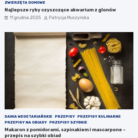
ZWIERZĘTA DOMOWE
t
Najlepsze ryby czyszczące akwarium z glonów
o
r
11 grudnia 2025
Patrycja Muszyńska
a
–
p
o
d
e
j
m
o
w
a
n
i
e
k
r
o
DANIA WEGETARIAŃSKIE
PRZEPISY
PRZEPISY KULINARNE
k
PRZEPISY NA OBIADY
PRZEPISY SZYBKIE
ó
Makaron z pomidorami, szpinakiem i mascarpone –
w
przepis na szybki obiad