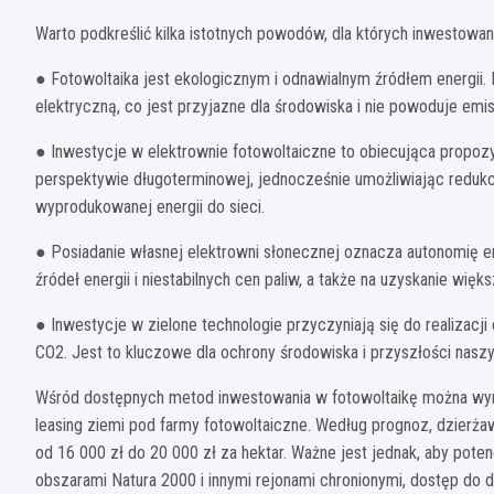
Warto podkreślić kilka istotnych powodów, dla których inwestowa
● Fotowoltaika jest ekologicznym i odnawialnym źródłem energii.
elektryczną, co jest przyjazne dla środowiska i nie powoduje emis
● Inwestycje w elektrownie fotowoltaiczne to obiecująca prop
perspektywie długoterminowej, jednocześnie umożliwiając reduk
wyprodukowanej energii do sieci.
● Posiadanie własnej elektrowni słonecznej oznacza autonomię e
źródeł energii i niestabilnych cen paliw, a także na uzyskanie więk
● Inwestycje w zielone technologie przyczyniają się do realiza
CO2. Jest to kluczowe dla ochrony środowiska i przyszłości nasz
Wśród dostępnych metod inwestowania w fotowoltaikę można wymi
leasing ziemi pod farmy fotowoltaiczne. Według prognoz, dzierża
od 16 000 zł do 20 000 zł za hektar. Ważne jest jednak, aby potencj
obszarami Natura 2000 i innymi rejonami chronionymi, dostęp do dro