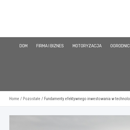
Skip
to
content
DOM
FIRMA I BIZNES
MOTORYZACJA
OGRODNI
Home
Pozostałe
Fundamenty efektywnego inwestowania w technologie