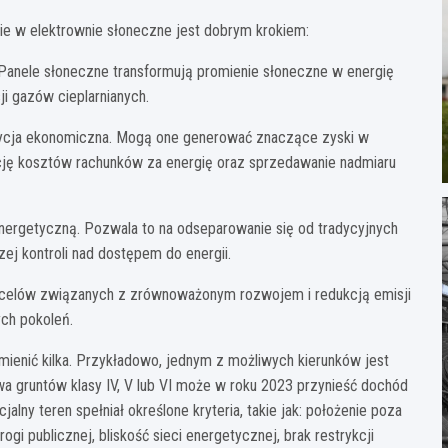
nie w elektrownie słoneczne jest dobrym krokiem:
 Panele słoneczne transformują promienie słoneczne w energię
ji gazów cieplarnianych.
ozycja ekonomiczna. Mogą one generować znaczące zyski w
cję kosztów rachunków za energię oraz sprzedawanie nadmiaru
nergetyczną. Pozwala to na odseparowanie się od tradycyjnych
szej kontroli nad dostępem do energii.
cji celów związanych z zrównoważonym rozwojem i redukcją emisji
ych pokoleń.
enić kilka. Przykładowo, jednym z możliwych kierunków jest
wa gruntów klasy IV, V lub VI może w roku 2023 przynieść dochód
alny teren spełniał określone kryteria, takie jak: położenie poza
gi publicznej, bliskość sieci energetycznej, brak restrykcji