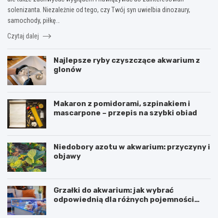
solenizanta. Niezależnie od tego, czy Twój syn uwielbia dinozaury,
samochody, piłkę…
Czytaj dalej
Najlepsze ryby czyszczące akwarium z
glonów
Makaron z pomidorami, szpinakiem i
mascarpone – przepis na szybki obiad
Niedobory azotu w akwarium: przyczyny i
objawy
Grzałki do akwarium: jak wybrać
odpowiednią dla różnych pojemności
zbiorników
D
B