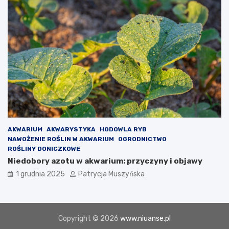
y
c
h
j
a
k
o
o
s
t
a
t
n
AKWARIUM
AKWARYSTYKA
HODOWLA RYB
i
NAWOŻENIE ROŚLIN W AKWARIUM
OGRODNICTWO
a
ROŚLINY DONICZKOWE
s
Niedobory azotu w akwarium: przyczyny i objawy
z
a
1 grudnia 2025
Patrycja Muszyńska
n
s
a
Copyright © 2026
www.niuanse.pl