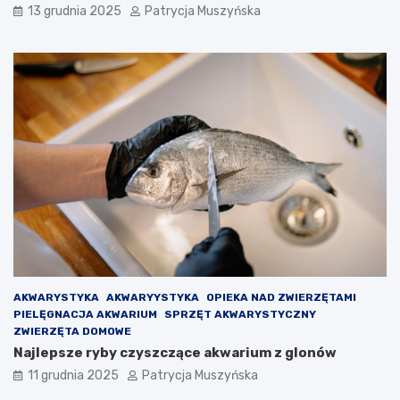
13 grudnia 2025
Patrycja Muszyńska
a
p
r
r
c
a
e
w
l
o
o
g
n
r
y
y
n
d
a
l
d
a
s
O
z
l
e
m
d
o
ł
i
V
AKWARYSTYKA
AKWARYYSTYKA
OPIEKA NAD ZWIERZĘTAMI
i
PIELĘGNACJA AKWARIUM
SPRZĘT AKWARYSTYCZNY
c
ZWIERZĘTA DOMOWE
t
Najlepsze ryby czyszczące akwarium z glonów
o
r
11 grudnia 2025
Patrycja Muszyńska
a