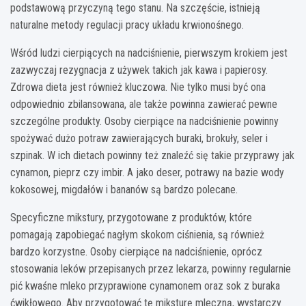
podstawową przyczyną tego stanu. Na szczęście, istnieją
naturalne metody regulacji pracy układu krwionośnego.
Wśród ludzi cierpiących na nadciśnienie, pierwszym krokiem jest
zazwyczaj rezygnacja z używek takich jak kawa i papierosy.
Zdrowa dieta jest również kluczowa. Nie tylko musi być ona
odpowiednio zbilansowana, ale także powinna zawierać pewne
szczególne produkty. Osoby cierpiące na nadciśnienie powinny
spożywać dużo potraw zawierających buraki, brokuły, seler i
szpinak. W ich dietach powinny też znaleźć się takie przyprawy jak
cynamon, pieprz czy imbir. A jako deser, potrawy na bazie wody
kokosowej, migdałów i bananów są bardzo polecane.
Specyficzne mikstury, przygotowane z produktów, które
pomagają zapobiegać nagłym skokom ciśnienia, są również
bardzo korzystne. Osoby cierpiące na nadciśnienie, oprócz
stosowania leków przepisanych przez lekarza, powinny regularnie
pić kwaśne mleko przyprawione cynamonem oraz sok z buraka
ćwikłowego. Aby przygotować tę miksturę mleczną, wystarczy