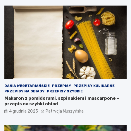
–
p
o
d
e
j
m
o
w
a
n
i
e
k
r
o
DANIA WEGETARIAŃSKIE
PRZEPISY
PRZEPISY KULINARNE
k
PRZEPISY NA OBIADY
PRZEPISY SZYBKIE
ó
Makaron z pomidorami, szpinakiem i mascarpone –
w
przepis na szybki obiad
p
4 grudnia 2025
Patrycja Muszyńska
r
a
w
n