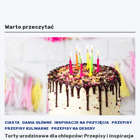
e
a
b
r
i
c
u
e
Warto przeczytać
t
l
S
o
z
n
c
a
z
z
ę
m
s
u
n
s
e
z
g
o
o
n
w
a
b
w
a
a
r
l
w
c
a
z
CIASTA
DANIA GŁÓWNE
INSPIRACJE NA PRZYJĘCIA
PRZEPISY
c
y
PRZEPISY KULINARNE
PRZEPISY NA DESERY
h
ć
Torty urodzinowe dla chłopców: Przepisy i inspiracje
B
o