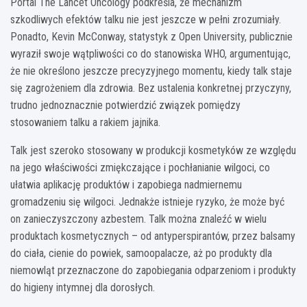
Portal The Lancet Oncology podkreśla, że mechanizm
szkodliwych efektów talku nie jest jeszcze w pełni zrozumiały.
Ponadto, Kevin McConway, statystyk z Open University, publicznie
wyraził swoje wątpliwości co do stanowiska WHO, argumentując,
że nie określono jeszcze precyzyjnego momentu, kiedy talk staje
się zagrożeniem dla zdrowia. Bez ustalenia konkretnej przyczyny,
trudno jednoznacznie potwierdzić związek pomiędzy
stosowaniem talku a rakiem jajnika.
Talk jest szeroko stosowany w produkcji kosmetyków ze względu
na jego właściwości zmiękczające i pochłanianie wilgoci, co
ułatwia aplikację produktów i zapobiega nadmiernemu
gromadzeniu się wilgoci. Jednakże istnieje ryzyko, że może być
on zanieczyszczony azbestem. Talk można znaleźć w wielu
produktach kosmetycznych – od antyperspirantów, przez balsamy
do ciała, cienie do powiek, samoopalacze, aż po produkty dla
niemowląt przeznaczone do zapobiegania odparzeniom i produkty
do higieny intymnej dla dorosłych.