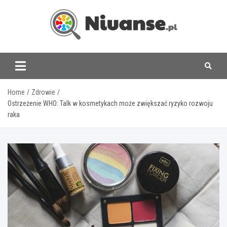
Skip
to
content
www.niuanse.pl
Home
Zdrowie
Ostrzeżenie WHO: Talk w kosmetykach może zwiększać ryzyko rozwoju
raka