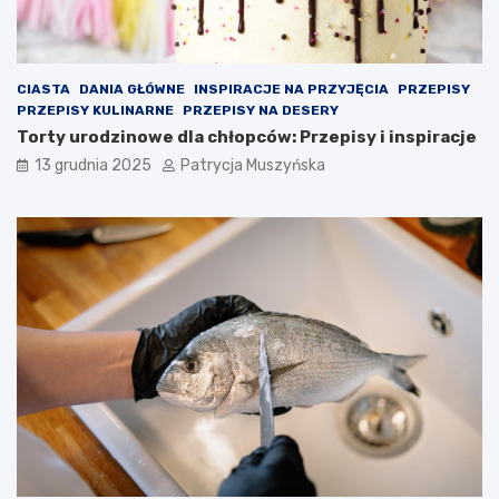
b
w
a
a
r
l
w
c
a
z
CIASTA
DANIA GŁÓWNE
INSPIRACJE NA PRZYJĘCIA
PRZEPISY
c
y
PRZEPISY KULINARNE
PRZEPISY NA DESERY
h
ć
Torty urodzinowe dla chłopców: Przepisy i inspiracje
B
o
13 grudnia 2025
Patrycja Muszyńska
a
p
r
r
c
a
e
w
l
o
o
g
n
r
y
y
n
d
a
l
d
a
s
O
z
l
e
m
d
o
ł
i