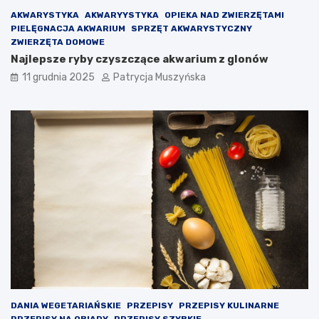
V
AKWARYSTYKA
AKWARYYSTYKA
OPIEKA NAD ZWIERZĘTAMI
i
PIELĘGNACJA AKWARIUM
SPRZĘT AKWARYSTYCZNY
c
ZWIERZĘTA DOMOWE
t
Najlepsze ryby czyszczące akwarium z glonów
o
r
11 grudnia 2025
Patrycja Muszyńska
a
–
p
o
d
e
j
m
o
w
a
n
i
e
k
r
o
DANIA WEGETARIAŃSKIE
PRZEPISY
PRZEPISY KULINARNE
k
PRZEPISY NA OBIADY
PRZEPISY SZYBKIE