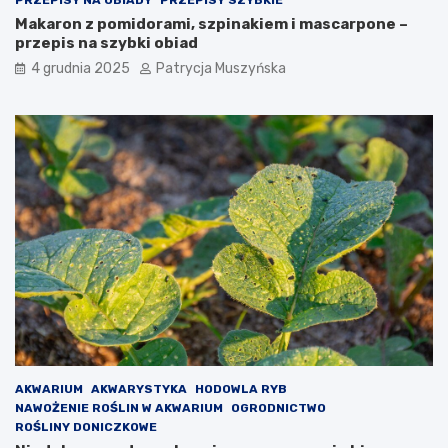
ó
Makaron z pomidorami, szpinakiem i mascarpone –
w
przepis na szybki obiad
p
4 grudnia 2025
Patrycja Muszyńska
r
a
w
n
y
c
h
j
a
k
o
o
s
t
a
t
n
AKWARIUM
AKWARYSTYKA
HODOWLA RYB
i
NAWOŻENIE ROŚLIN W AKWARIUM
OGRODNICTWO
a
ROŚLINY DONICZKOWE
s