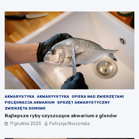
r
r
c
a
e
w
l
o
o
g
n
r
y
y
n
d
a
l
d
a
s
O
z
l
e
m
d
o
ł
i
V
AKWARYSTYKA
AKWARYYSTYKA
OPIEKA NAD ZWIERZĘTAMI
i
PIELĘGNACJA AKWARIUM
SPRZĘT AKWARYSTYCZNY
c
ZWIERZĘTA DOMOWE
t
Najlepsze ryby czyszczące akwarium z glonów
o
r
11 grudnia 2025
Patrycja Muszyńska
a
–