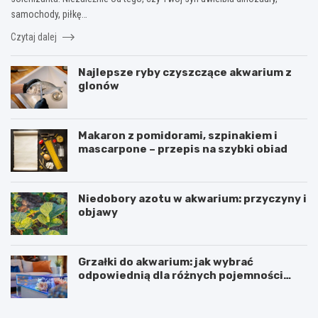
samochody, piłkę…
Czytaj dalej
Najlepsze ryby czyszczące akwarium z
glonów
Makaron z pomidorami, szpinakiem i
mascarpone – przepis na szybki obiad
Niedobory azotu w akwarium: przyczyny i
objawy
Grzałki do akwarium: jak wybrać
odpowiednią dla różnych pojemności
zbiorników
D
B
e
a