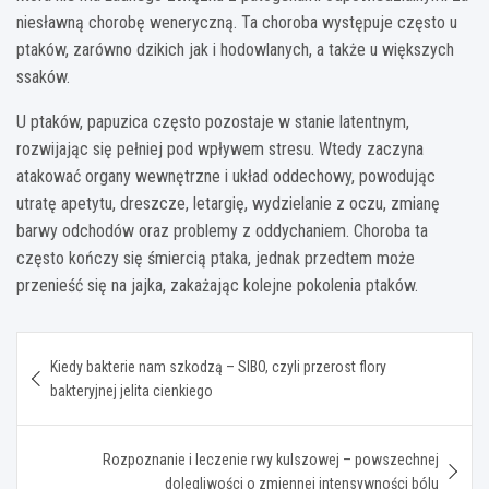
niesławną chorobę weneryczną. Ta choroba występuje często u
ptaków, zarówno dzikich jak i hodowlanych, a także u większych
ssaków.
U ptaków, papuzica często pozostaje w stanie latentnym,
rozwijając się pełniej pod wpływem stresu. Wtedy zaczyna
atakować organy wewnętrzne i układ oddechowy, powodując
utratę apetytu, dreszcze, letargię, wydzielanie z oczu, zmianę
barwy odchodów oraz problemy z oddychaniem. Choroba ta
często kończy się śmiercią ptaka, jednak przedtem może
przenieść się na jajka, zakażając kolejne pokolenia ptaków.
Nawigacja
Kiedy bakterie nam szkodzą – SIBO, czyli przerost flory
wpisu
bakteryjnej jelita cienkiego
Rozpoznanie i leczenie rwy kulszowej – powszechnej
dolegliwości o zmiennej intensywności bólu