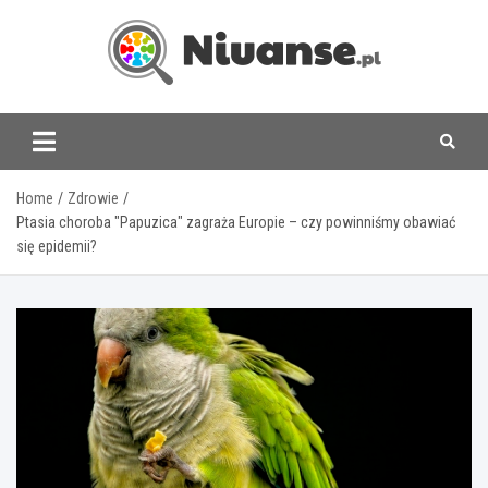
Skip
to
content
www.niuanse.pl
Home
Zdrowie
Ptasia choroba "Papuzica" zagraża Europie – czy powinniśmy obawiać
się epidemii?