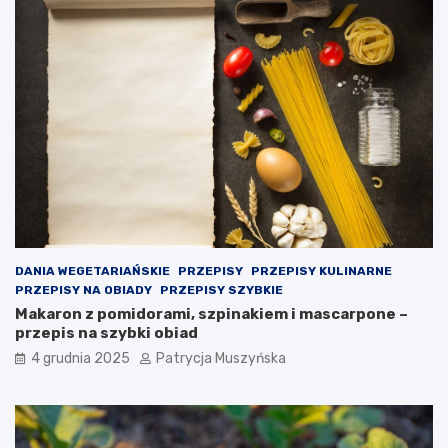
p
o
d
e
j
m
o
w
a
n
i
e
k
r
o
DANIA WEGETARIAŃSKIE
PRZEPISY
PRZEPISY KULINARNE
k
PRZEPISY NA OBIADY
PRZEPISY SZYBKIE
ó
Makaron z pomidorami, szpinakiem i mascarpone –
w
przepis na szybki obiad
p
4 grudnia 2025
Patrycja Muszyńska
r
a
w
n
y