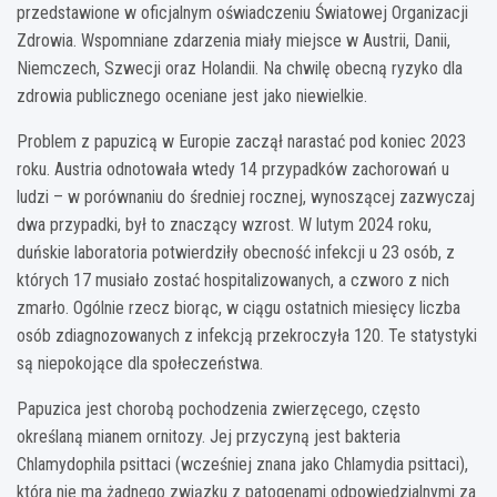
przedstawione w oficjalnym oświadczeniu Światowej Organizacji
Zdrowia. Wspomniane zdarzenia miały miejsce w Austrii, Danii,
Niemczech, Szwecji oraz Holandii. Na chwilę obecną ryzyko dla
zdrowia publicznego oceniane jest jako niewielkie.
Problem z papuzicą w Europie zaczął narastać pod koniec 2023
roku. Austria odnotowała wtedy 14 przypadków zachorowań u
ludzi – w porównaniu do średniej rocznej, wynoszącej zazwyczaj
dwa przypadki, był to znaczący wzrost. W lutym 2024 roku,
duńskie laboratoria potwierdziły obecność infekcji u 23 osób, z
których 17 musiało zostać hospitalizowanych, a czworo z nich
zmarło. Ogólnie rzecz biorąc, w ciągu ostatnich miesięcy liczba
osób zdiagnozowanych z infekcją przekroczyła 120. Te statystyki
są niepokojące dla społeczeństwa.
Papuzica jest chorobą pochodzenia zwierzęcego, często
określaną mianem ornitozy. Jej przyczyną jest bakteria
Chlamydophila psittaci (wcześniej znana jako Chlamydia psittaci),
która nie ma żadnego związku z patogenami odpowiedzialnymi za