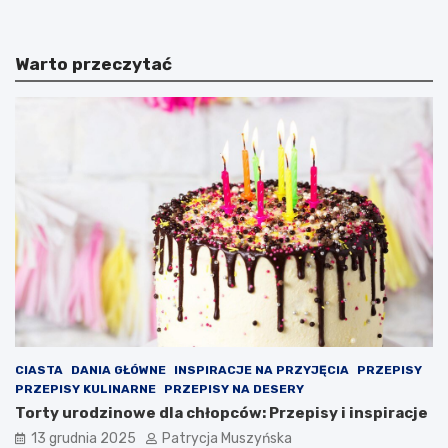
b
r
i
c
u
e
Warto przeczytać
t
l
S
o
z
n
c
a
z
z
ę
m
s
u
n
s
e
z
g
o
o
n
w
a
b
w
a
a
r
l
w
c
a
z
CIASTA
DANIA GŁÓWNE
INSPIRACJE NA PRZYJĘCIA
PRZEPISY
c
y
PRZEPISY KULINARNE
PRZEPISY NA DESERY
h
ć
Torty urodzinowe dla chłopców: Przepisy i inspiracje
B
o
13 grudnia 2025
Patrycja Muszyńska
a
p