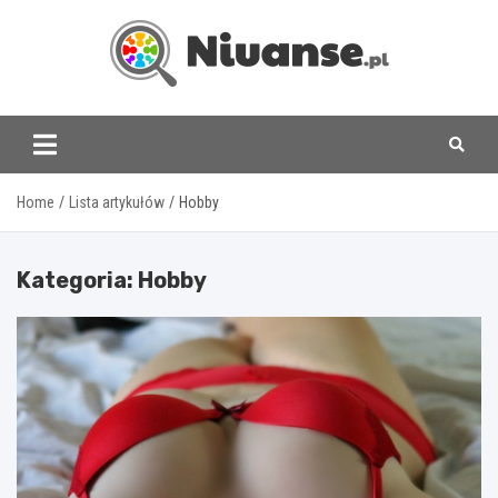
Skip
to
content
www.niuanse.pl
Home
Lista artykułów
Hobby
Kategoria:
Hobby