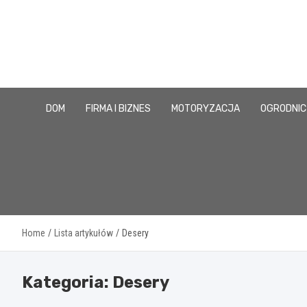
Skip
to
content
DOM
FIRMA I BIZNES
MOTORYZACJA
OGRODNI
Home
Lista artykułów
Desery
Kategoria:
Desery