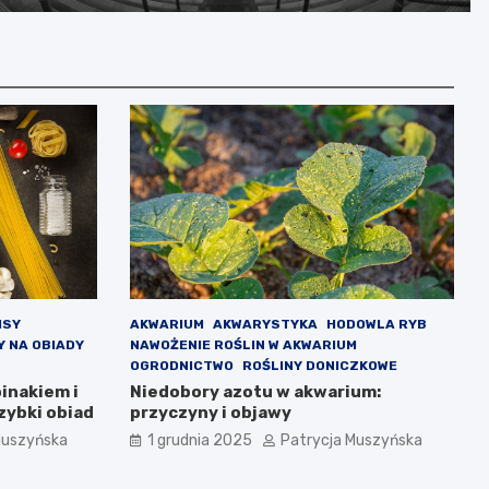
prawnych jako ostatnia szansa
ISY
AKWARIUM
AKWARYSTYKA
HODOWLA RYB
Y NA OBIADY
NAWOŻENIE ROŚLIN W AKWARIUM
OGRODNICTWO
ROŚLINY DONICZKOWE
inakiem i
Niedobory azotu w akwarium:
zybki obiad
przyczyny i objawy
Muszyńska
1 grudnia 2025
Patrycja Muszyńska