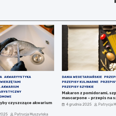
A
AKWARYYSTYKA
DANIA WEGETARIAŃSKIE
PRZEP
ZWIERZĘTAMI
PRZEPISY KULINARNE
PRZEPIS
A AKWARIUM
PRZEPISY SZYBKIE
ARYSTYCZNY
Makaron z pomidorami, szp
DOMOWE
mascarpone – przepis na s
ryby czyszczące akwarium
4 grudnia 2025
Patrycja 
 2025
Patrycja Muszyńska