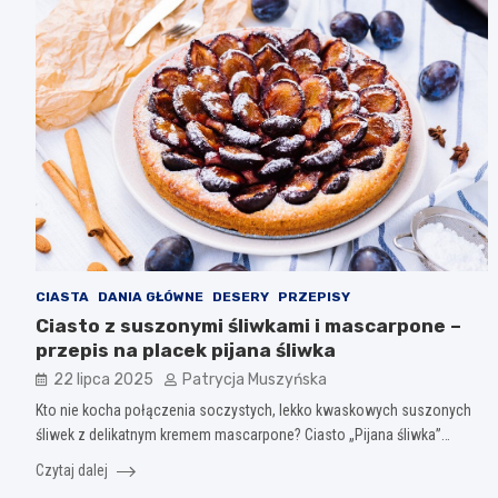
CIASTA
DANIA GŁÓWNE
DESERY
PRZEPISY
Ciasto z suszonymi śliwkami i mascarpone –
przepis na placek pijana śliwka
22 lipca 2025
Patrycja Muszyńska
Kto nie kocha połączenia soczystych, lekko kwaskowych suszonych
śliwek z delikatnym kremem mascarpone? Ciasto „Pijana śliwka”…
Czytaj dalej