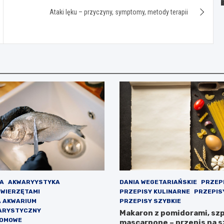
Ataki lęku – przyczyny, symptomy, metody terapii
A
AKWARYYSTYKA
DANIA WEGETARIAŃSKIE
PRZEP
ZWIERZĘTAMI
PRZEPISY KULINARNE
PRZEPIS
A AKWARIUM
PRZEPISY SZYBKIE
ARYSTYCZNY
Makaron z pomidorami, szp
DOMOWE
mascarpone – przepis na s