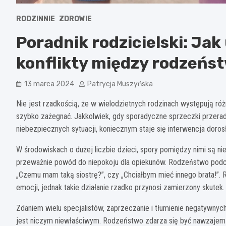
RODZINNIE
ZDROWIE
Poradnik rodzicielski: Jak
konflikty między rodzeń
13 marca 2024
Patrycja Muszyńska
Nie jest rzadkością, że w wielodzietnych rodzinach występują róż
szybko zażegnać. Jakkolwiek, gdy sporadyczne sprzeczki przeradz
niebezpiecznych sytuacji, koniecznym staje się interwencja doros
W środowiskach o dużej liczbie dzieci, spory pomiędzy nimi są 
przeważnie powód do niepokoju dla opiekunów. Rodzeństwo podcza
„Czemu mam taką siostrę?”, czy „Chciałbym mieć innego brata!”.
emocji, jednak takie działanie rzadko przynosi zamierzony skutek.
Zdaniem wielu specjalistów, zaprzeczanie i tłumienie negatywnych 
jest niczym niewłaściwym. Rodzeństwo zdarza się być nawzajem 