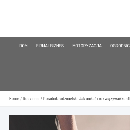
Skip
to
content
DOM
FIRMA I BIZNES
MOTORYZACJA
OGRODNI
Home
Rodzinnie
Poradnik rodzicielski: Jak unikać i rozwiązywać kon