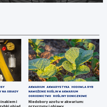
prawnych jako ostatnia szansa
ISY
AKWARIUM
AKWARYSTYKA
HODOWLA RYB
Y NA OBIADY
NAWOŻENIE ROŚLIN W AKWARIUM
OGRODNICTWO
ROŚLINY DONICZKOWE
inakiem i
Niedobory azotu w akwarium:
zybki obiad
przyczyny i objawy