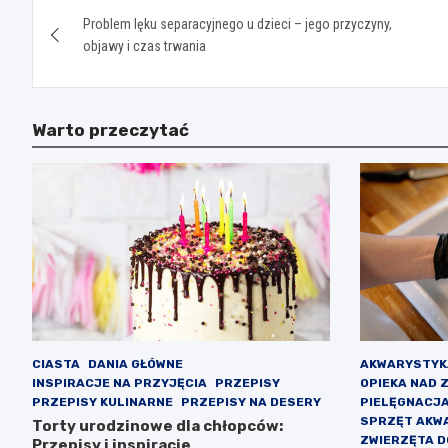
Nawigacja
Problem lęku separacyjnego u dzieci – jego przyczyny,
wpisu
objawy i czas trwania
Warto przeczytać
CIASTA
DANIA GŁÓWNE
AKWARYSTYK
INSPIRACJE NA PRZYJĘCIA
PRZEPISY
OPIEKA NAD 
PRZEPISY KULINARNE
PRZEPISY NA DESERY
PIELĘGNACJ
SPRZĘT AKW
Torty urodzinowe dla chłopców:
ZWIERZĘTA 
Przepisy i inspiracje