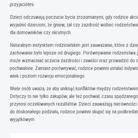
przyjaciółmi.
Dzieci odczuwają poczucie bycia zrozumianymi, gdy rodzice akcep
wyjaśnić dzieciom, że gniew, żal czy zazdrość wobec rodzeńst
dla domowników czy okrutnych.
Naturalnym instynktem rodzicielskim jest zauważanie, które z dzi
zachowanie było lepsze od drugiego. Porównywanie rodzeństwa je
może wzmacniać uczucia zazdrości i zawiści oraz prowadzić do d
pochwalone. Zamiast porównywać, rodzice powinni ustalać indywid
wiek i poziom rozwoju emocjonalnego.
Wiele osób uważa, że aby uniknąć konfliktów między rodzeństwem,
Dotyczy to nie tylko zakupów, ale też pochwał, czasu spędzanego 
przynosi oczekiwanych rezultatów. Dzieci zauważają nierówności i
do doskonałego podziału, rodzice powinni skupić się na podkreślan
wyjątkowym.