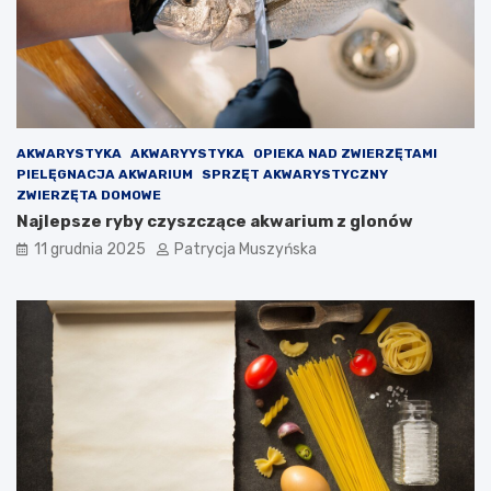
d
a
s
O
z
l
e
m
d
o
ł
i
V
AKWARYSTYKA
AKWARYYSTYKA
OPIEKA NAD ZWIERZĘTAMI
i
PIELĘGNACJA AKWARIUM
SPRZĘT AKWARYSTYCZNY
c
ZWIERZĘTA DOMOWE
t
Najlepsze ryby czyszczące akwarium z glonów
o
r
11 grudnia 2025
Patrycja Muszyńska
a
–
p
o
d
e
j
m
o
w
a