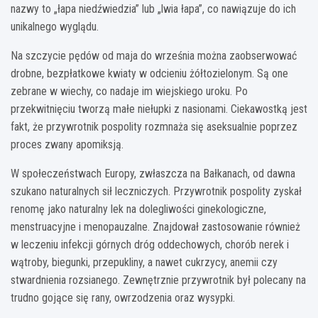
nazwy to „łapa niedźwiedzia” lub „lwia łapa”, co nawiązuje do ich
unikalnego wyglądu.
Na szczycie pędów od maja do września można zaobserwować
drobne, bezpłatkowe kwiaty w odcieniu żółtozielonym. Są one
zebrane w wiechy, co nadaje im wiejskiego uroku. Po
przekwitnięciu tworzą małe niełupki z nasionami. Ciekawostką jest
fakt, że przywrotnik pospolity rozmnaża się aseksualnie poprzez
proces zwany apomiksją.
W społeczeństwach Europy, zwłaszcza na Bałkanach, od dawna
szukano naturalnych sił leczniczych. Przywrotnik pospolity zyskał
renomę jako naturalny lek na dolegliwości ginekologiczne,
menstruacyjne i menopauzalne. Znajdował zastosowanie również
w leczeniu infekcji górnych dróg oddechowych, chorób nerek i
wątroby, biegunki, przepukliny, a nawet cukrzycy, anemii czy
stwardnienia rozsianego. Zewnętrznie przywrotnik był polecany na
trudno gojące się rany, owrzodzenia oraz wysypki.