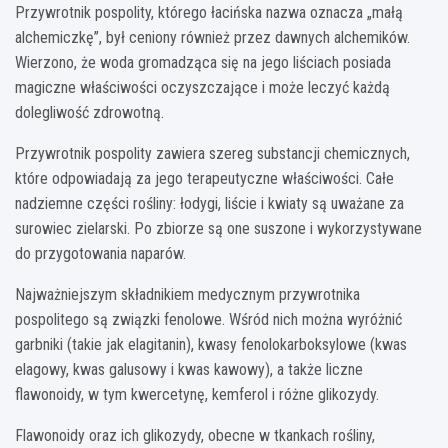
Przywrotnik pospolity, którego łacińska nazwa oznacza „małą
alchemiczkę”, był ceniony również przez dawnych alchemików.
Wierzono, że woda gromadząca się na jego liściach posiada
magiczne właściwości oczyszczające i może leczyć każdą
dolegliwość zdrowotną.
Przywrotnik pospolity zawiera szereg substancji chemicznych,
które odpowiadają za jego terapeutyczne właściwości. Całe
nadziemne części rośliny: łodygi, liście i kwiaty są uważane za
surowiec zielarski. Po zbiorze są one suszone i wykorzystywane
do przygotowania naparów.
Najważniejszym składnikiem medycznym przywrotnika
pospolitego są związki fenolowe. Wśród nich można wyróżnić
garbniki (takie jak elagitanin), kwasy fenolokarboksylowe (kwas
elagowy, kwas galusowy i kwas kawowy), a także liczne
flawonoidy, w tym kwercetynę, kemferol i różne glikozydy.
Flawonoidy oraz ich glikozydy, obecne w tkankach rośliny,