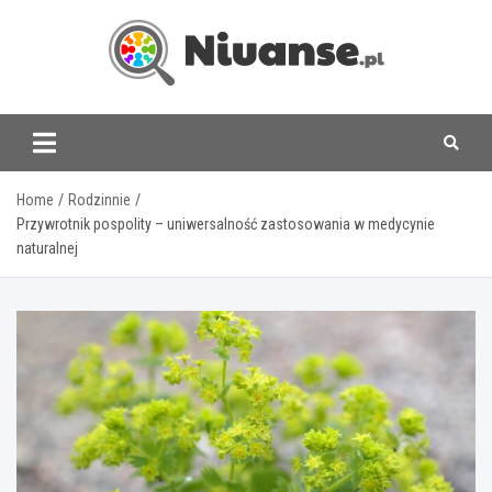
Skip
to
content
www.niuanse.pl
Home
Rodzinnie
Przywrotnik pospolity – uniwersalność zastosowania w medycynie
naturalnej