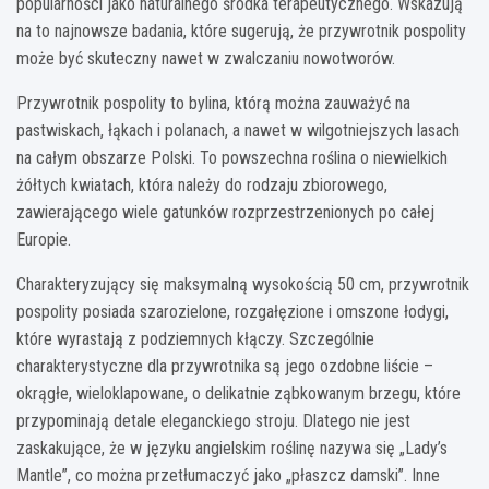
popularności jako naturalnego środka terapeutycznego. Wskazują
na to najnowsze badania, które sugerują, że przywrotnik pospolity
może być skuteczny nawet w zwalczaniu nowotworów.
Przywrotnik pospolity to bylina, którą można zauważyć na
pastwiskach, łąkach i polanach, a nawet w wilgotniejszych lasach
na całym obszarze Polski. To powszechna roślina o niewielkich
żółtych kwiatach, która należy do rodzaju zbiorowego,
zawierającego wiele gatunków rozprzestrzenionych po całej
Europie.
Charakteryzujący się maksymalną wysokością 50 cm, przywrotnik
pospolity posiada szarozielone, rozgałęzione i omszone łodygi,
które wyrastają z podziemnych kłączy. Szczególnie
charakterystyczne dla przywrotnika są jego ozdobne liście –
okrągłe, wieloklapowane, o delikatnie ząbkowanym brzegu, które
przypominają detale eleganckiego stroju. Dlatego nie jest
zaskakujące, że w języku angielskim roślinę nazywa się „Lady’s
Mantle”, co można przetłumaczyć jako „płaszcz damski”. Inne