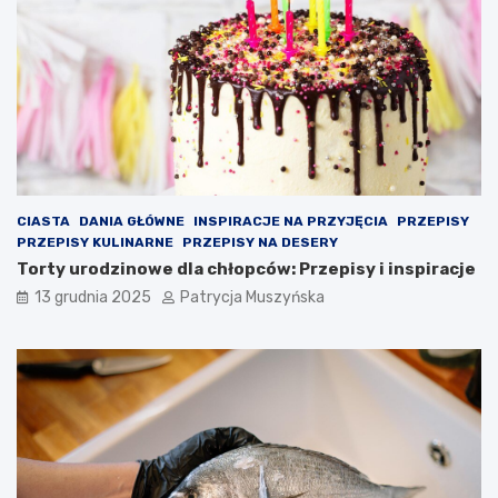
s
u
n
s
e
z
g
o
o
n
w
a
b
w
a
a
r
l
w
c
a
z
CIASTA
DANIA GŁÓWNE
INSPIRACJE NA PRZYJĘCIA
PRZEPISY
c
y
PRZEPISY KULINARNE
PRZEPISY NA DESERY
h
ć
Torty urodzinowe dla chłopców: Przepisy i inspiracje
B
o
13 grudnia 2025
Patrycja Muszyńska
a
p
r
r
c
a
e
w
l
o
o
g
n
r
y
y
n
d
a
l