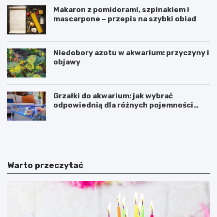
Makaron z pomidorami, szpinakiem i
mascarpone – przepis na szybki obiad
Niedobory azotu w akwarium: przyczyny i
objawy
Grzałki do akwarium: jak wybrać
odpowiednią dla różnych pojemności
zbiorników
D
B
e
a
b
r
i
c
u
e
Warto przeczytać
t
l
S
o
z
n
c
a
z
z
ę
m