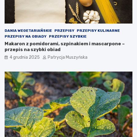
n
i
e
k
r
o
DANIA WEGETARIAŃSKIE
PRZEPISY
PRZEPISY KULINARNE
k
PRZEPISY NA OBIADY
PRZEPISY SZYBKIE
ó
Makaron z pomidorami, szpinakiem i mascarpone –
w
przepis na szybki obiad
p
4 grudnia 2025
Patrycja Muszyńska
r
a
w
n
y
c
h
j
a
k
o
o
s
t