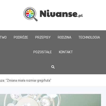
www.niuanse.pl
CTWO
PODRÓŻE
PRZEPISY
RODZINA
TECHNOLOGIA
POZOSTAŁE
KONTAKT
za: "Zmiana miała rozmiar grejpfruta"