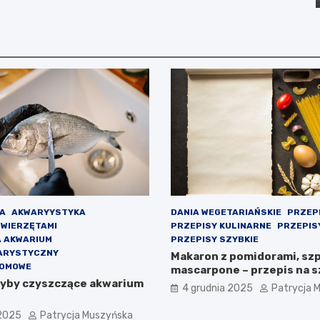
A
AKWARYYSTYKA
DANIA WEGETARIAŃSKIE
PRZEP
ZWIERZĘTAMI
PRZEPISY KULINARNE
PRZEPIS
A AKWARIUM
PRZEPISY SZYBKIE
ARYSTYCZNY
Makaron z pomidorami, szp
DOMOWE
mascarpone – przepis na s
ryby czyszczące akwarium
4 grudnia 2025
Patrycja 
 2025
Patrycja Muszyńska