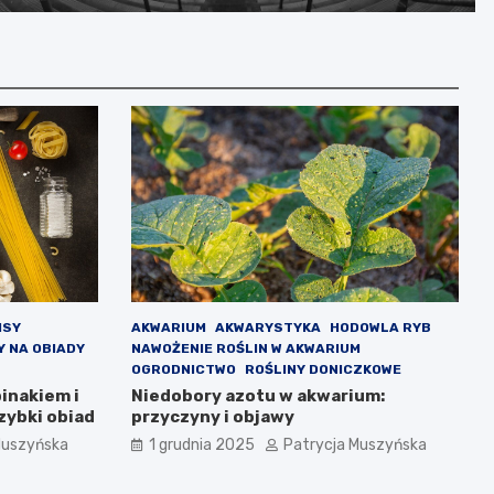
prawnych jako ostatnia szansa
ISY
AKWARIUM
AKWARYSTYKA
HODOWLA RYB
Y NA OBIADY
NAWOŻENIE ROŚLIN W AKWARIUM
OGRODNICTWO
ROŚLINY DONICZKOWE
inakiem i
Niedobory azotu w akwarium:
zybki obiad
przyczyny i objawy
Muszyńska
1 grudnia 2025
Patrycja Muszyńska