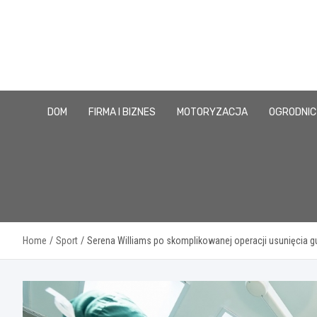
Skip
to
content
DOM
FIRMA I BIZNES
MOTORYZACJA
OGRODNI
Home
Sport
Serena Williams po skomplikowanej operacji usunięcia gu