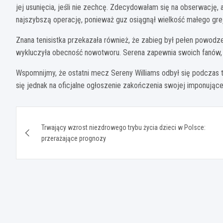
jej usunięcia, jeśli nie zechcę. Zdecydowałam się na obserwację, al
najszybszą operację, ponieważ guz osiągnął wielkość małego grej
Znana tenisistka przekazała również, że zabieg był pełen powodze
wykluczyła obecność nowotworu. Serena zapewnia swoich fanów, 
Wspomnijmy, że ostatni mecz Sereny Williams odbył się podczas 
się jednak na oficjalne ogłoszenie zakończenia swojej imponujące
Nawigacja
Trwający wzrost niezdrowego trybu życia dzieci w Polsce:
wpisu
przerażające prognozy