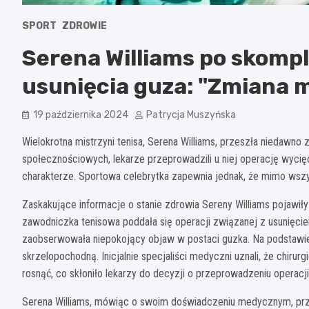
SPORT
ZDROWIE
Serena Williams po skompl
usunięcia guza: "Zmiana m
19 października 2024
Patrycja Muszyńska
Wielokrotna mistrzyni tenisa, Serena Williams, przeszła niedawno
społecznościowych, lekarze przeprowadzili u niej operację wycięci
charakterze. Sportowa celebrytka zapewnia jednak, że mimo wszys
Zaskakujące informacje o stanie zdrowia Sereny Williams pojawi
zawodniczka tenisowa poddała się operacji związanej z usunięciem
zaobserwowała niepokojący objaw w postaci guzka. Na podstawie 
skrzelopochodną. Inicjalnie specjaliści medyczni uznali, że chirurg
rosnąć, co skłoniło lekarzy do decyzji o przeprowadzeniu operacji
Serena Williams, mówiąc o swoim doświadczeniu medycznym, prz