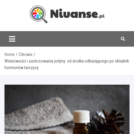
Skip
to
content
www.niuanse.pl
Home
Zdrowie
Właściwości i zastosowania jodyny: od środka odkażającego po składnik
hormonów tarczycy