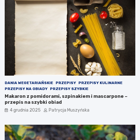
o
d
e
j
m
o
w
a
n
i
e
k
r
o
DANIA WEGETARIAŃSKIE
PRZEPISY
PRZEPISY KULINARNE
k
PRZEPISY NA OBIADY
PRZEPISY SZYBKIE
ó
Makaron z pomidorami, szpinakiem i mascarpone –
w
przepis na szybki obiad
p
4 grudnia 2025
Patrycja Muszyńska
r
a
w
n
y