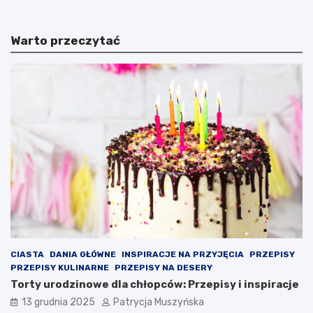
b
r
i
c
u
e
Warto przeczytać
t
l
S
o
z
n
c
a
z
z
ę
m
s
u
n
s
e
z
g
o
o
n
w
a
b
w
a
a
r
l
w
c
a
z
CIASTA
DANIA GŁÓWNE
INSPIRACJE NA PRZYJĘCIA
PRZEPISY
c
y
PRZEPISY KULINARNE
PRZEPISY NA DESERY
h
ć
Torty urodzinowe dla chłopców: Przepisy i inspiracje
B
o
13 grudnia 2025
Patrycja Muszyńska
a
p