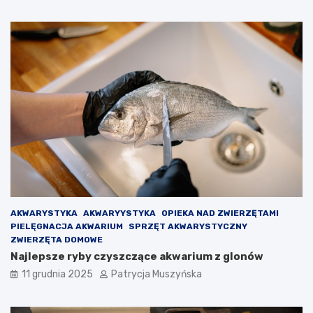
r
r
c
a
e
w
l
o
o
g
n
r
y
y
n
d
a
l
d
a
s
O
z
l
e
m
d
o
ł
i
V
AKWARYSTYKA
AKWARYYSTYKA
OPIEKA NAD ZWIERZĘTAMI
i
PIELĘGNACJA AKWARIUM
SPRZĘT AKWARYSTYCZNY
c
ZWIERZĘTA DOMOWE
t
Najlepsze ryby czyszczące akwarium z glonów
o
r
11 grudnia 2025
Patrycja Muszyńska
a
–
p