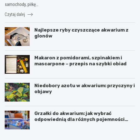
samochody, piłkę…
Czytaj dalej
Najlepsze ryby czyszczące akwarium z
glonów
Makaron z pomidorami, szpinakiem i
mascarpone – przepis na szybki obiad
Niedobory azotu w akwarium: przyczyny i
objawy
Grzałki do akwarium: jak wybrać
odpowiednią dla różnych pojemności
zbiorników
D
B
e
a