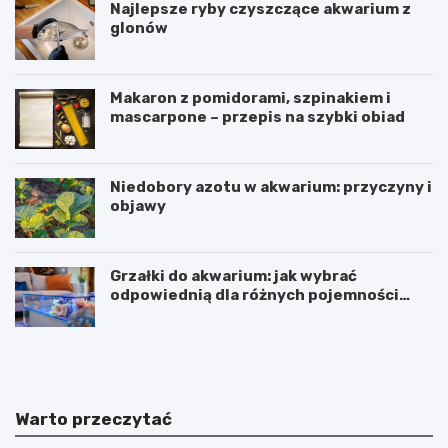
Najlepsze ryby czyszczące akwarium z
glonów
Makaron z pomidorami, szpinakiem i
mascarpone – przepis na szybki obiad
Niedobory azotu w akwarium: przyczyny i
objawy
Grzałki do akwarium: jak wybrać
odpowiednią dla różnych pojemności
zbiorników
D
B
e
a
b
r
i
c
u
e
Warto przeczytać
t
l
S
o