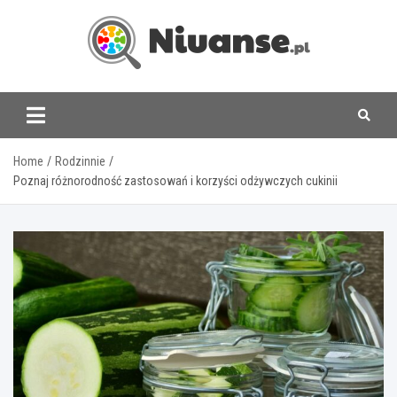
Skip
to
content
www.niuanse.pl
Home
Rodzinnie
Poznaj różnorodność zastosowań i korzyści odżywczych cukinii