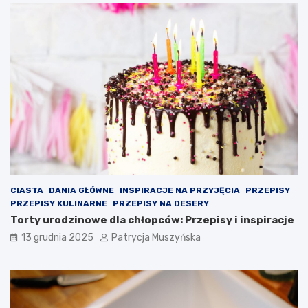
z
n
c
a
z
z
ę
m
s
u
n
s
e
z
g
o
o
n
w
a
b
w
a
a
r
l
w
c
a
z
CIASTA
DANIA GŁÓWNE
INSPIRACJE NA PRZYJĘCIA
PRZEPISY
c
y
PRZEPISY KULINARNE
PRZEPISY NA DESERY
h
ć
Torty urodzinowe dla chłopców: Przepisy i inspiracje
B
o
13 grudnia 2025
Patrycja Muszyńska
a
p
r
r
c
a
e
w
l
o
o
g