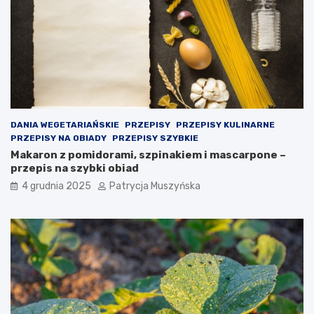
m
o
w
a
n
i
e
k
r
o
DANIA WEGETARIAŃSKIE
PRZEPISY
PRZEPISY KULINARNE
k
PRZEPISY NA OBIADY
PRZEPISY SZYBKIE
ó
Makaron z pomidorami, szpinakiem i mascarpone –
w
przepis na szybki obiad
p
4 grudnia 2025
Patrycja Muszyńska
r
a
w
n
y
c
h
j
a
k