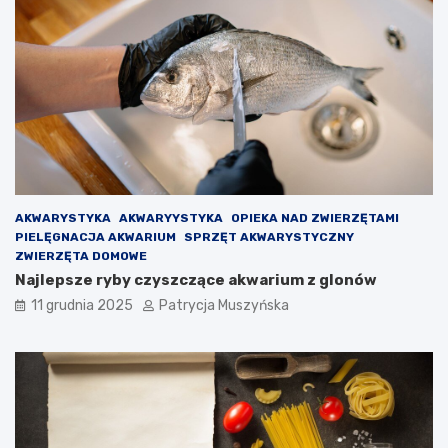
n
r
y
y
n
d
a
l
d
a
s
O
z
l
e
m
d
o
ł
i
V
AKWARYSTYKA
AKWARYYSTYKA
OPIEKA NAD ZWIERZĘTAMI
i
PIELĘGNACJA AKWARIUM
SPRZĘT AKWARYSTYCZNY
c
ZWIERZĘTA DOMOWE
t
Najlepsze ryby czyszczące akwarium z glonów
o
r
11 grudnia 2025
Patrycja Muszyńska
a
–
p
o
d
e
j