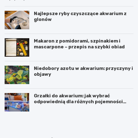
Najlepsze ryby czyszczące akwarium z
glonów
Makaron z pomidorami, szpinakiem i
mascarpone – przepis na szybki obiad
Niedobory azotu w akwarium: przyczyny i
objawy
Grzałki do akwarium: jak wybrać
odpowiednią dla różnych pojemności
zbiorników
D
B
e
a
b
r
i
c
u
e