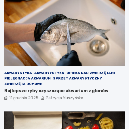
l
o
o
g
n
r
y
y
n
d
a
l
d
a
s
O
z
l
e
m
d
o
ł
i
V
AKWARYSTYKA
AKWARYYSTYKA
OPIEKA NAD ZWIERZĘTAMI
i
PIELĘGNACJA AKWARIUM
SPRZĘT AKWARYSTYCZNY
c
ZWIERZĘTA DOMOWE
t
Najlepsze ryby czyszczące akwarium z glonów
o
r
11 grudnia 2025
Patrycja Muszyńska
a
–
p
o
d