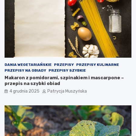
e
j
m
o
w
a
n
i
e
k
r
o
DANIA WEGETARIAŃSKIE
PRZEPISY
PRZEPISY KULINARNE
k
PRZEPISY NA OBIADY
PRZEPISY SZYBKIE
ó
Makaron z pomidorami, szpinakiem i mascarpone –
w
przepis na szybki obiad
p
4 grudnia 2025
Patrycja Muszyńska
r
a
w
n
y
c
h
j