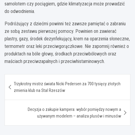
samolotem czy pociągiem, gdzie klimatyzacja może prowadzić
do odwodnienia.
Podróżujący z dziećmi powinni też zawsze pamiętać o zabraniu
ze sobą zestawu pierwszej pomocy. Powinien on zawierać
plastry, gazy, środek dezynfekujący, krem na oparzenia słoneczne,
termometr oraz leki przeciwgorączkowe. Nie zapomnij również o
produktach na bóle głowy, środkach przeciwbólowych oraz
maściach przeciwzapalnych i przeciwhistaminowych.
Nawigacja
Trzykrotny mistrz świata Nicki Pedersen za 700 tysięcy złotych
wpisu
zmienia klub na Stal Rzeszów
Decyzja o zakupie kampera: wybór pomiędzy nowym a
używanym modelem – analiza plusów i minusów