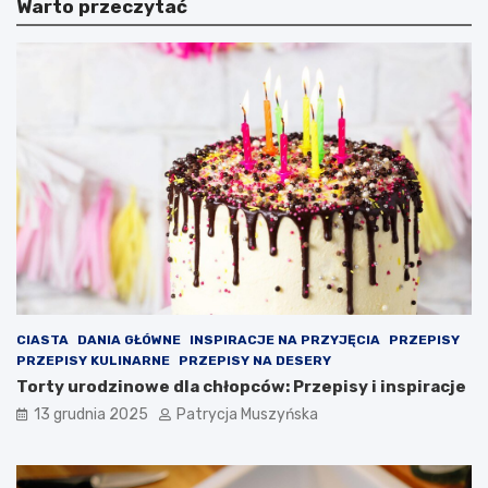
Warto przeczytać
t
l
S
o
z
n
c
a
z
z
ę
m
s
u
n
s
e
z
g
o
o
n
w
a
b
w
a
a
r
l
w
c
a
z
CIASTA
DANIA GŁÓWNE
INSPIRACJE NA PRZYJĘCIA
PRZEPISY
c
y
PRZEPISY KULINARNE
PRZEPISY NA DESERY
h
ć
Torty urodzinowe dla chłopców: Przepisy i inspiracje
B
o
13 grudnia 2025
Patrycja Muszyńska
a
p
r
r
c
a
e
w