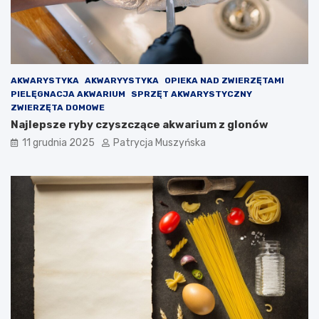
s
O
z
l
e
m
d
o
ł
i
V
AKWARYSTYKA
AKWARYYSTYKA
OPIEKA NAD ZWIERZĘTAMI
i
PIELĘGNACJA AKWARIUM
SPRZĘT AKWARYSTYCZNY
c
ZWIERZĘTA DOMOWE
t
Najlepsze ryby czyszczące akwarium z glonów
o
r
11 grudnia 2025
Patrycja Muszyńska
a
–
p
o
d
e
j
m
o
w
a
n
i