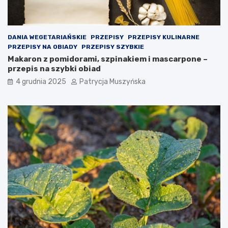
e
k
r
o
DANIA WEGETARIAŃSKIE
PRZEPISY
PRZEPISY KULINARNE
k
PRZEPISY NA OBIADY
PRZEPISY SZYBKIE
ó
Makaron z pomidorami, szpinakiem i mascarpone –
w
przepis na szybki obiad
p
4 grudnia 2025
Patrycja Muszyńska
r
a
w
n
y
c
h
j
a
k
o
o
s
t
a