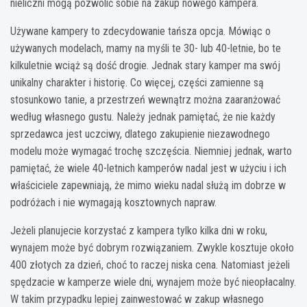
nieliczni mogą pozwolić sobie na zakup nowego kampera.
Używane kampery to zdecydowanie tańsza opcja. Mówiąc o
używanych modelach, mamy na myśli te 30- lub 40-letnie, bo te
kilkuletnie wciąż są dość drogie. Jednak stary kamper ma swój
unikalny charakter i historię. Co więcej, części zamienne są
stosunkowo tanie, a przestrzeń wewnątrz można zaaranżować
według własnego gustu. Należy jednak pamiętać, że nie każdy
sprzedawca jest uczciwy, dlatego zakupienie niezawodnego
modelu może wymagać trochę szczęścia. Niemniej jednak, warto
pamiętać, że wiele 40-letnich kamperów nadal jest w użyciu i ich
właściciele zapewniają, że mimo wieku nadal służą im dobrze w
podróżach i nie wymagają kosztownych napraw.
Jeżeli planujecie korzystać z kampera tylko kilka dni w roku,
wynajem może być dobrym rozwiązaniem. Zwykle kosztuje około
400 złotych za dzień, choć to raczej niska cena. Natomiast jeżeli
spędzacie w kamperze wiele dni, wynajem może być nieopłacalny.
W takim przypadku lepiej zainwestować w zakup własnego