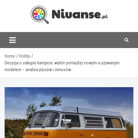
Skip
to
content
www.niuanse.pl
Home
Hobby
Decyzja o zakupie kampera: wybór pomiędzy nowym a używanym
modelem – analiza plusów i minusów