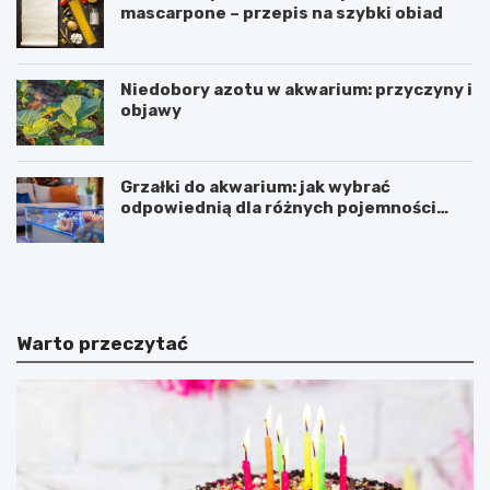
mascarpone – przepis na szybki obiad
Niedobory azotu w akwarium: przyczyny i
objawy
Grzałki do akwarium: jak wybrać
odpowiednią dla różnych pojemności
zbiorników
D
B
e
a
b
r
i
c
u
e
Warto przeczytać
t
l
S
o
z
n
c
a
z
z
ę
m
s
u
n
s