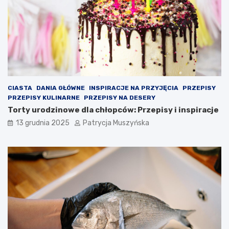
e
z
g
o
o
n
w
a
b
w
a
a
r
l
w
c
a
z
CIASTA
DANIA GŁÓWNE
INSPIRACJE NA PRZYJĘCIA
PRZEPISY
c
y
PRZEPISY KULINARNE
PRZEPISY NA DESERY
h
ć
Torty urodzinowe dla chłopców: Przepisy i inspiracje
B
o
13 grudnia 2025
Patrycja Muszyńska
a
p
r
r
c
a
e
w
l
o
o
g
n
r
y
y
n
d
a
l
d
a