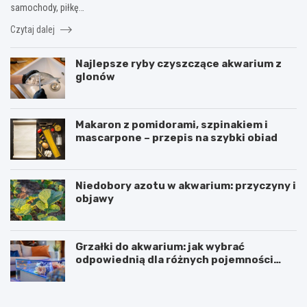
samochody, piłkę…
Czytaj dalej
Najlepsze ryby czyszczące akwarium z
glonów
Makaron z pomidorami, szpinakiem i
mascarpone – przepis na szybki obiad
Niedobory azotu w akwarium: przyczyny i
objawy
Grzałki do akwarium: jak wybrać
odpowiednią dla różnych pojemności
zbiorników
D
B
e
a
b
r