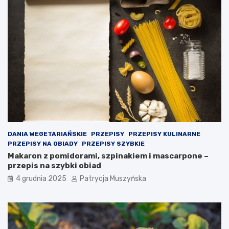
o
d
e
j
m
o
w
a
n
i
e
k
r
o
DANIA WEGETARIAŃSKIE
PRZEPISY
PRZEPISY KULINARNE
k
PRZEPISY NA OBIADY
PRZEPISY SZYBKIE
ó
Makaron z pomidorami, szpinakiem i mascarpone –
w
przepis na szybki obiad
p
4 grudnia 2025
Patrycja Muszyńska
r
a
w
n
y