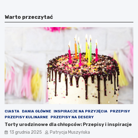
i
c
u
e
Warto przeczytać
t
l
S
o
z
n
c
a
z
z
ę
m
s
u
n
s
e
z
g
o
o
n
w
a
b
w
a
a
r
l
w
c
a
z
CIASTA
DANIA GŁÓWNE
INSPIRACJE NA PRZYJĘCIA
PRZEPISY
c
y
PRZEPISY KULINARNE
PRZEPISY NA DESERY
h
ć
Torty urodzinowe dla chłopców: Przepisy i inspiracje
B
o
13 grudnia 2025
Patrycja Muszyńska
a
p