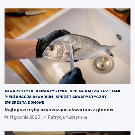
r
r
c
a
e
w
l
o
o
g
n
r
y
y
n
d
a
l
d
a
s
O
z
l
e
m
d
o
ł
i
V
AKWARYSTYKA
AKWARYYSTYKA
OPIEKA NAD ZWIERZĘTAMI
i
PIELĘGNACJA AKWARIUM
SPRZĘT AKWARYSTYCZNY
c
ZWIERZĘTA DOMOWE
t
Najlepsze ryby czyszczące akwarium z glonów
o
r
11 grudnia 2025
Patrycja Muszyńska
a
–
p