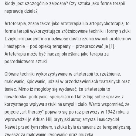
Kiedy jest szczególnie zalecana? Czy sztuka jako forma terapii
naprawdę działa?
Arteterapia, znana także jako arteterapia lub artepsychoterapia, to
forma terapii wykorzystująca zróżnicowane techniki i formy sztuki.
Dzięki nim pacjent ma możliwość dostrzeżenia swoich problemów
i następnie – pod opieką terapeuty – przepracować je [1].
Arteterapia może być inaczej określana jako terapia za
pośrednictwem sztuki.
Główne techniki wykorzystywane w arteterapii to: rzeźbienie,
malowanie, śpiewanie, udział w przedstawieniach teatralnych oraz
taniec. Mimo iż mogłoby się wydawać, że arteterapia to
nowatorskie podejście, specjaliści od lat zdają sobie sprawę z
korzystnego wpływu sztuki na umysł i ciało. Warto wspomnieć, że
pojęcie „art therapy” pojawiło się po raz pierwszy w 1942 roku, a
wprowadził je Adrian Hill, brytyjski autor, artysta i nauczyciel.
Nawet przed tym rokiem, sztuka była uznawana za terapeutyczną,
zwłaszcza malowanie, rysowanie oraz muzyka.