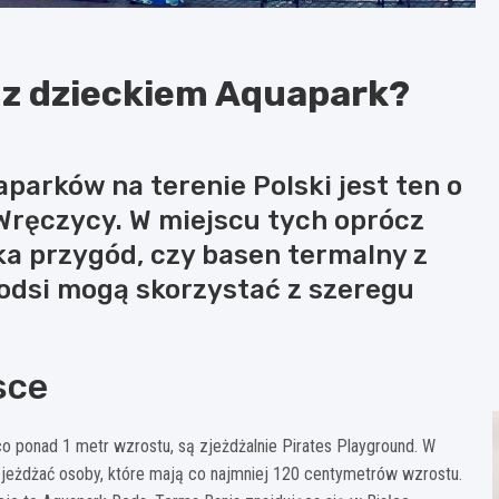
 z dzieckiem Aquapark?
arków na terenie Polski jest ten o
Wręczycy. W miejscu tych oprócz
ka przygód, czy basen termalny z
młodsi mogą skorzystać z szeregu
sce
co ponad 1 metr wzrostu, są zjeżdżalnie Pirates Playground. W
 zjeżdżać osoby, które mają co najmniej 120 centymetrów wzrostu.