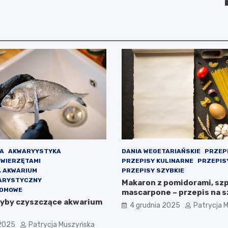
A
AKWARYYSTYKA
DANIA WEGETARIAŃSKIE
PRZEP
ZWIERZĘTAMI
PRZEPISY KULINARNE
PRZEPIS
A AKWARIUM
PRZEPISY SZYBKIE
ARYSTYCZNY
Makaron z pomidorami, szp
DOMOWE
mascarpone – przepis na s
ryby czyszczące akwarium
4 grudnia 2025
Patrycja 
 2025
Patrycja Muszyńska