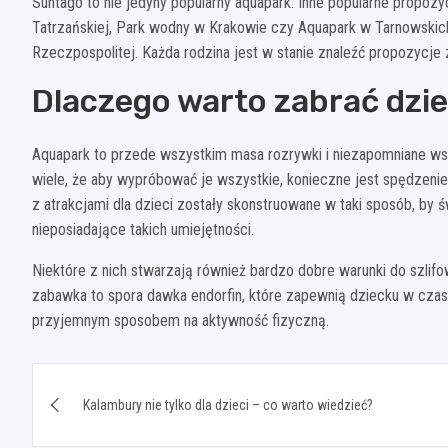
Suntago to nie jedyny popularny aquapark. Inne popularne propozy
Tatrzańskiej, Park wodny w Krakowie czy Aquapark w Tarnowskich 
Rzeczpospolitej. Każda rodzina jest w stanie znaleźć propozycje z
Dlaczego warto zabrać dzi
Aquapark to przede wszystkim masa rozrywki i niezapomniane wsp
wiele, że aby wypróbować je wszystkie, konieczne jest spędzenie
z atrakcjami dla dzieci zostały skonstruowane w taki sposób, by ś
nieposiadające takich umiejętności.
Niektóre z nich stwarzają również bardzo dobre warunki do szlifo
zabawka to spora dawka endorfin, które zapewnią dziecku w czas
przyjemnym sposobem na aktywność fizyczną.
Nawigacja
Kalambury nie tylko dla dzieci – co warto wiedzieć?
wpisu