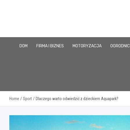
Skip
to
content
DOM
FIRMA I BIZNES
MOTORYZACJA
OGRODNI
Home
Sport
Dlaczego warto odwiedzić z dzieckiem Aquapark?