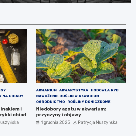
prawnych jako ostatnia szansa
ISY
AKWARIUM
AKWARYSTYKA
HODOWLA RYB
Y NA OBIADY
NAWOŻENIE ROŚLIN W AKWARIUM
OGRODNICTWO
ROŚLINY DONICZKOWE
inakiem i
Niedobory azotu w akwarium:
zybki obiad
przyczyny i objawy
Muszyńska
1 grudnia 2025
Patrycja Muszyńska