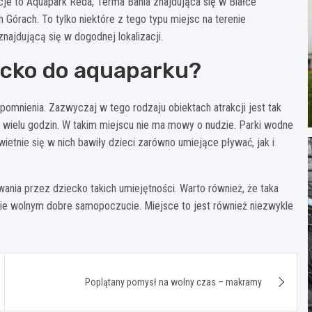
cje to Aquapark Reda, Terma Bania znajdująca się w Białce
Górach. To tylko niektóre z tego typu miejsc na terenie
najdującą się w dogodnej lokalizacji.
ecko do aquaparku?
omnienia. Zazwyczaj w tego rodzaju obiektach atrakcji jest tak
 wielu godzin. W takim miejscu nie ma mowy o nudzie. Parki wodne
wietnie się w nich bawiły dzieci zarówno umiejące pływać, jak i
wania przez dziecko takich umiejętności. Warto również, że taka
ie wolnym dobre samopoczucie. Miejsce to jest również niezwykle
Poplątany pomysł na wolny czas – makramy