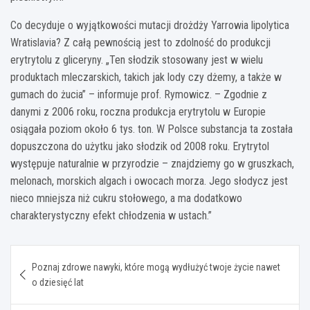
Co decyduje o wyjątkowości mutacji drożdży Yarrowia lipolytica
Wratislavia? Z całą pewnością jest to zdolność do produkcji
erytrytolu z gliceryny. „Ten słodzik stosowany jest w wielu
produktach mleczarskich, takich jak lody czy dżemy, a także w
gumach do żucia” – informuje prof. Rymowicz. – Zgodnie z
danymi z 2006 roku, roczna produkcja erytrytolu w Europie
osiągała poziom około 6 tys. ton. W Polsce substancja ta została
dopuszczona do użytku jako słodzik od 2008 roku. Erytrytol
występuje naturalnie w przyrodzie – znajdziemy go w gruszkach,
melonach, morskich algach i owocach morza. Jego słodycz jest
nieco mniejsza niż cukru stołowego, a ma dodatkowo
charakterystyczny efekt chłodzenia w ustach.”
Nawigacja
Poznaj zdrowe nawyki, które mogą wydłużyć twoje życie nawet
wpisu
o dziesięć lat