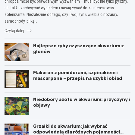
chłopca może być prawdziwym wyzwaniem – musi być nie tylko pyszny,
ale także zachwycać wyglądem i nawiązywać do zainteresowań
solenizanta. Niezależnie od tego, czy Twój syn uwielbia dinozaury,
samochody, piłkę…
Czytaj dalej
Najlepsze ryby czyszczące akwarium z
glonów
Makaron z pomidorami, szpinakiem i
mascarpone – przepis na szybki obiad
Niedobory azotu w akwarium: przyczyny i
objawy
Grzałki do akwarium: jak wybrać
odpowiednią dla różnych pojemności