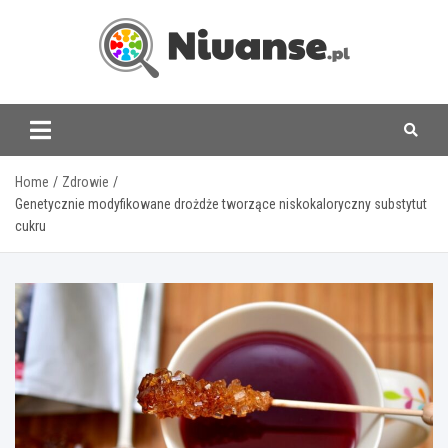
Skip
to
content
www.niuanse.pl
Home
Zdrowie
Genetycznie modyfikowane drożdże tworzące niskokaloryczny substytut
cukru