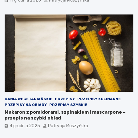
11 grudnia 2025
Patrycja Muszyńska
a
–
p
o
d
e
j
m
o
w
a
n
i
e
k
r
o
DANIA WEGETARIAŃSKIE
PRZEPISY
PRZEPISY KULINARNE
k
PRZEPISY NA OBIADY
PRZEPISY SZYBKIE
ó
Makaron z pomidorami, szpinakiem i mascarpone –
w
przepis na szybki obiad
p
4 grudnia 2025
Patrycja Muszyńska
r
a