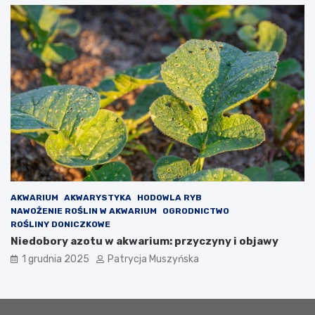
w
n
y
c
h
j
a
k
o
o
s
t
a
t
n
AKWARIUM
AKWARYSTYKA
HODOWLA RYB
i
NAWOŻENIE ROŚLIN W AKWARIUM
OGRODNICTWO
a
ROŚLINY DONICZKOWE
s
Niedobory azotu w akwarium: przyczyny i objawy
z
a
1 grudnia 2025
Patrycja Muszyńska
n
s
a