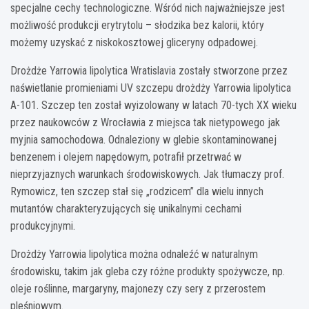
specjalne cechy technologiczne. Wśród nich najważniejsze jest
możliwość produkcji erytrytolu – słodzika bez kalorii, który
możemy uzyskać z niskokosztowej gliceryny odpadowej.
Drożdże Yarrowia lipolytica Wratislavia zostały stworzone przez
naświetlanie promieniami UV szczepu drożdży Yarrowia lipolytica
A-101. Szczep ten został wyizolowany w latach 70-tych XX wieku
przez naukowców z Wrocławia z miejsca tak nietypowego jak
myjnia samochodowa. Odnaleziony w glebie skontaminowanej
benzenem i olejem napędowym, potrafił przetrwać w
nieprzyjaznych warunkach środowiskowych. Jak tłumaczy prof.
Rymowicz, ten szczep stał się „rodzicem” dla wielu innych
mutantów charakteryzujących się unikalnymi cechami
produkcyjnymi.
Drożdży Yarrowia lipolytica można odnaleźć w naturalnym
środowisku, takim jak gleba czy różne produkty spożywcze, np.
oleje roślinne, margaryny, majonezy czy sery z przerostem
pleśniowym.