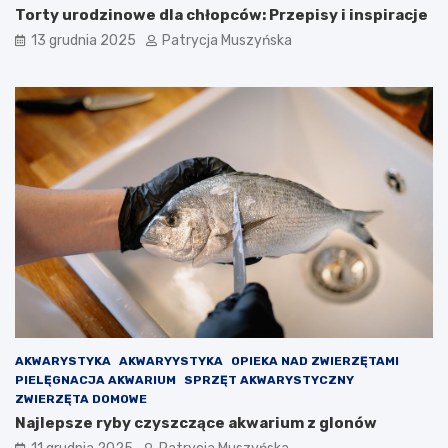
h
ć
Torty urodzinowe dla chłopców: Przepisy i inspiracje
B
o
13 grudnia 2025
Patrycja Muszyńska
a
p
r
r
c
a
e
w
l
o
o
g
n
r
y
y
n
d
a
l
d
a
s
O
z
l
e
m
d
o
ł
i
V
AKWARYSTYKA
AKWARYYSTYKA
OPIEKA NAD ZWIERZĘTAMI
i
PIELĘGNACJA AKWARIUM
SPRZĘT AKWARYSTYCZNY
c
ZWIERZĘTA DOMOWE
t
Najlepsze ryby czyszczące akwarium z glonów
o
r